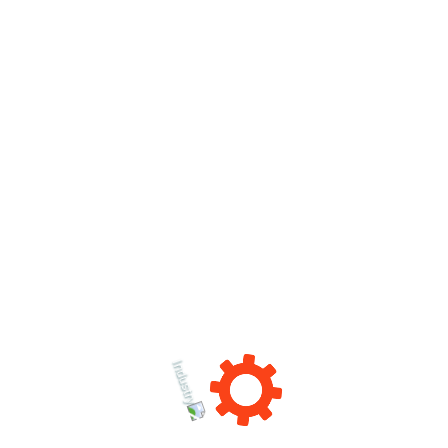
2- توفير مرجعية عملية متمثلة بالمعايير المهنية:
3- رفع إنتاجية القطاع الصناعي.
SSUM
وحدة المهارات القطاعية لقطاع الصناعة
أهمية العمل مع القطاعات
(الفوائد العائدة على الاقتصاد)
● تطوير منظومة ديناميكية تحليلية الاستشفاء احتياجات
ومتطلبات سوق العمل والتنبؤ بالاحتياجات المهارية.